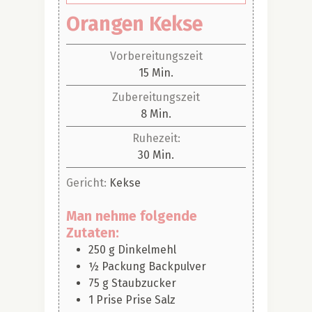
Orangen Kekse
Vorbereitungszeit
Minuten
15
Min.
Zubereitungszeit
Minuten
8
Min.
Ruhezeit:
Minuten
30
Min.
Gericht:
Kekse
Man nehme folgende
Zutaten:
250
g
Dinkelmehl
½
Packung
Backpulver
75
g
Staubzucker
1
Prise
Prise Salz