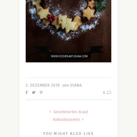
von
3. DEZEMBER 2018
DIANA
6
Geschmortes Kraut
Kokosbusserln
YOU MIGHT ALSO LIKE