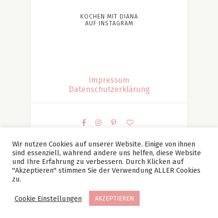
KOCHEN MIT DIANA
AUF INSTAGRAM
Impressum
Datenschutzerklärung
Wir nutzen Cookies auf unserer Website. Einige von ihnen
sind essenziell, während andere uns helfen, diese Website
© Kochen mit Diana | Diana Patesan Alle Bilder und
und Ihre Erfahrung zu verbessern. Durch Klicken auf
Texte sind mein Eigentum (falls nicht anders
"Akzeptieren" stimmen Sie der Verwendung ALLER Cookies
zu.
angegeben) und dürfen ohne meine vorherige,
schriftliche Zustimmung nicht verwendet werden.
Cookie Einstellungen
AKZEPTIEREN
TOP