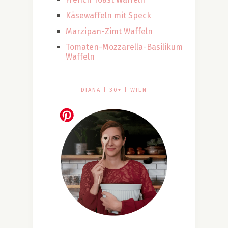
Käsewaffeln mit Speck
Marzipan-Zimt Waffeln
Tomaten-Mozzarella-Basilikum
Waffeln
DIANA | 30+ | WIEN