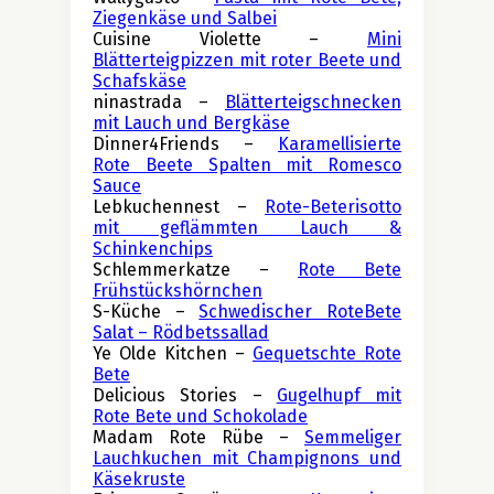
Ziegenkäse und Salbei
Cuisine Violette – 
Mini 
Blätterteigpizzen mit roter Beete und 
Schafskäse
ninastrada – 
Blätterteigschnecken 
mit Lauch und Bergkäse
Dinner4Friends – 
Karamellisierte 
Rote Beete Spalten mit Romesco 
Sauce
Lebkuchennest – 
Rote-Beterisotto 
mit geflämmten Lauch & 
Schinkenchips
Schlemmerkatze – 
Rote Bete 
Frühstückshörnchen
S-Küche – 
Schwedischer RoteBete 
Salat – Rödbetssallad
Ye Olde Kitchen – 
Gequetschte Rote 
Bete
Delicious Stories – 
Gugelhupf mit 
Rote Bete und Schokolade
Madam Rote Rübe – 
Semmeliger 
Lauchkuchen mit Champignons und 
Käsekruste