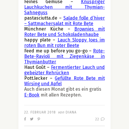
Feines Gemüse – 
Knuspriger 
Lauchkuchen mit Thymian-
Sahneguss
pastasciutta.de – 
Salade folle d’hiver 
– Sattmachersalat mit Rote Bete
Münchner Küche – 
Brownies mit 
Roter Bete und Schokoladenhaube
happy plate – 
Lauch Sloppy Joes im 
roten Bun mit roter Beete
Feed me up before you go-go – 
Rote-
Bete-Ravioli mit Ziegenkäse in 
Thymianbutter
Haut Goût – 
Fermentierter Lauch und 
gebeizter Rehrücken
Pott.lecker – 
Gefüllte Rote Bete mit 
Wirsing und Apfel
Auch diesen Monat gibt es ein gratis
E-Book
mit allen Rezepten.
von
22. FEBRUAR 2018
DIANA
22