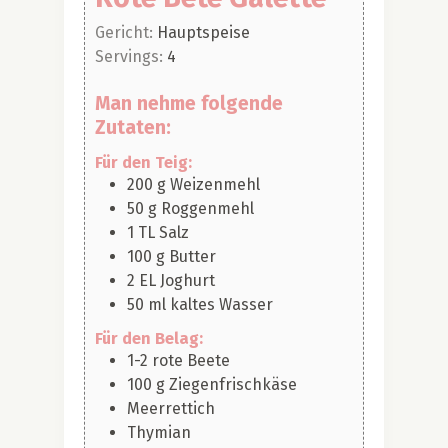
Gericht:
Hauptspeise
Servings:
4
Man nehme folgende
Zutaten:
Für den Teig:
200
g
Weizenmehl
50
g
Roggenmehl
1
TL
Salz
100
g
Butter
2
EL
Joghurt
50
ml
kaltes Wasser
Für den Belag:
1-2
rote Beete
100
g
Ziegenfrischkäse
Meerrettich
Thymian