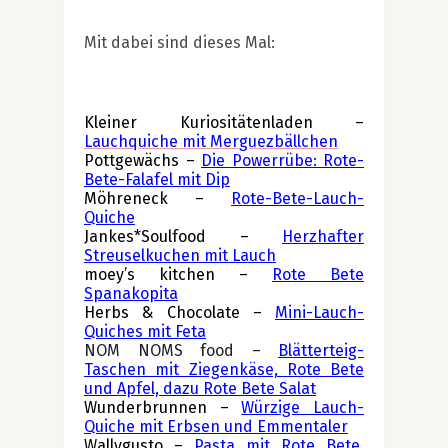
Mit dabei sind dieses Mal:
Kleiner Kuriositätenladen –
Lauchquiche mit Merguezbällchen
Pottgewächs –
Die Powerrübe: Rote-
Bete-Falafel mit Dip
Möhreneck – 
Rote-Bete-Lauch-
Quiche
Jankes*Soulfood – 
Herzhafter 
Streuselkuchen mit Lauch
moey’s kitchen – 
Rote Bete 
Spanakopita
Herbs & Chocolate – 
Mini-Lauch-
Quiches mit Feta
NOM NOMS food – 
Blätterteig-
Taschen mit Ziegenkäse, Rote Bete 
und Apfel, dazu Rote Bete Salat
Wunderbrunnen – 
Würzige Lauch-
Quiche mit Erbsen und Emmentaler
Wallygusto – 
Pasta mit Rote Bete, 