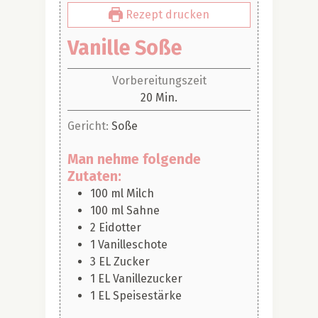
Rezept drucken
Vanille Soße
Vorbereitungszeit
Minuten
20
Min.
Gericht:
Soße
Man nehme folgende
Zutaten:
100
ml
Milch
100
ml
Sahne
2
Eidotter
1
Vanilleschote
3
EL
Zucker
1
EL
Vanillezucker
1
EL
Speisestärke