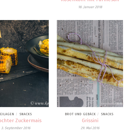
18. Januar 2018
BEILAGEN
SNACKS
BROT UND GEBÄCK
SNACKS
/
/
ochter Zuckermais
Grissini
3. September 2016
29. Mai 2016