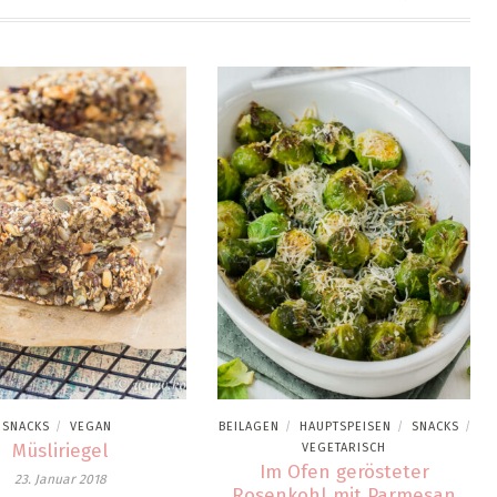
SNACKS
VEGAN
BEILAGEN
HAUPTSPEISEN
SNACKS
/
/
/
/
Müsliriegel
VEGETARISCH
Im Ofen gerösteter
23. Januar 2018
Rosenkohl mit Parmesan