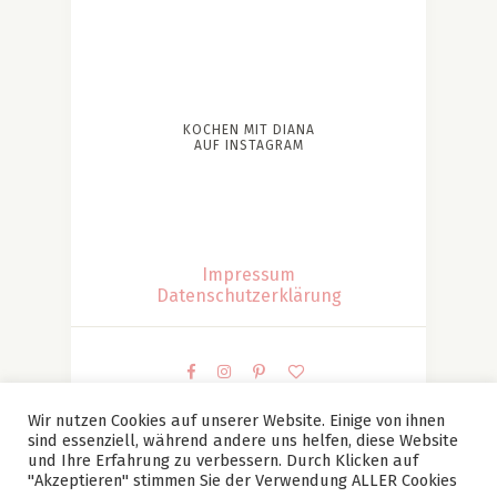
KOCHEN MIT DIANA
AUF INSTAGRAM
Impressum
Datenschutzerklärung
Wir nutzen Cookies auf unserer Website. Einige von ihnen
sind essenziell, während andere uns helfen, diese Website
© Kochen mit Diana | Diana Patesan Alle Bilder und
und Ihre Erfahrung zu verbessern. Durch Klicken auf
Texte sind mein Eigentum (falls nicht anders
"Akzeptieren" stimmen Sie der Verwendung ALLER Cookies