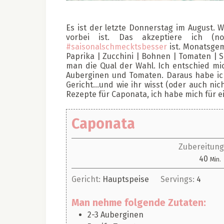
Es ist der letzte Donnerstag im August.
vorbei ist. Das akzeptiere ich (n
#saisonalschmecktsbesser
ist. Monatsgem
Paprika | Zucchini | Bohnen | Tomaten | S
man die Qual der Wahl. Ich entschied mic
Auberginen und Tomaten. Daraus habe ich 
Gericht…und wie ihr wisst (oder auch nich
Rezepte für Caponata, ich habe mich für 
Caponata
Zubereitung
Min
40
Min.
Gericht:
Hauptspeise
Servings:
4
Man nehme folgende Zutaten:
2-3
Auberginen