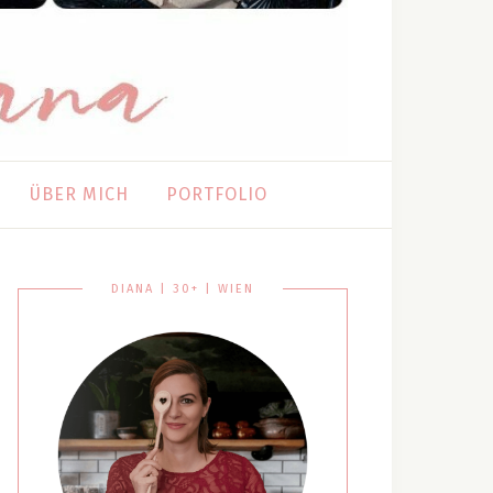
ÜBER MICH
PORTFOLIO
DIANA | 30+ | WIEN