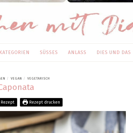
KATEGORIEN
SÜSSES
ANLASS
DIES UND DAS
SEN
VEGAN
VEGETARISCH
/
/
Caponata
 Rezept
Rezept drucken