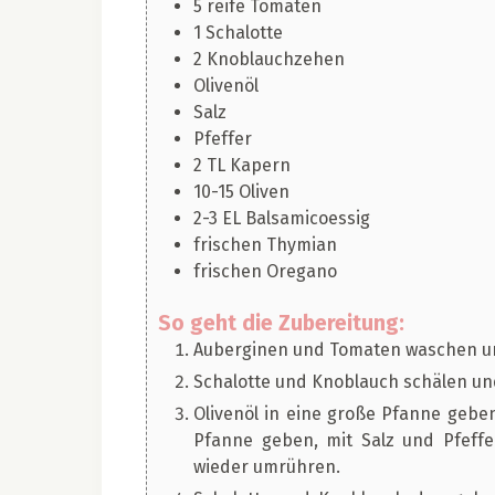
5
reife Tomaten
1
Schalotte
2
Knoblauchzehen
Olivenöl
Salz
Pfeffer
2
TL
Kapern
10-15
Oliven
2-3
EL
Balsamicoessig
frischen Thymian
frischen Oregano
So geht die Zubereitung:
Auberginen und Tomaten waschen un
Schalotte und Knoblauch schälen un
Olivenöl in eine große Pfanne geben
Pfanne geben, mit Salz und Pfeff
wieder umrühren.