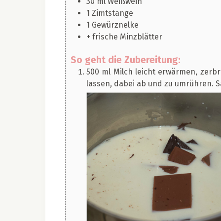
30
ml
Weißwein
1
Zimtstange
1
Gewürznelke
+ frische Minzblätter
So geht die Zubereitung:
500 ml Milch leicht erwärmen, zer
lassen, dabei ab und zu umrühren. S