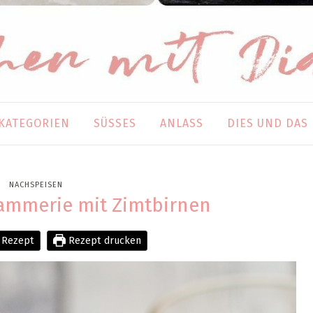
KATEGORIEN
SÜSSES
ANLASS
DIES UND DAS
NACHSPEISEN
ammerie mit Zimtbirnen
 Rezept
Rezept drucken