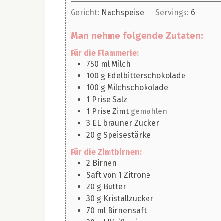
Gericht:
Nachspeise
Servings:
6
Man nehme folgende Zutaten:
Für die Flammerie:
750
ml
Milch
100
g
Edelbitterschokolade
100
g
Milchschokolade
1
Prise
Salz
1
Prise
Zimt
gemahlen
3
EL
brauner Zucker
20
g
Speisestärke
Für die Zimtbirnen:
2
Birnen
Saft von 1 Zitrone
20
g
Butter
30
g
Kristallzucker
70
ml
Birnensaft