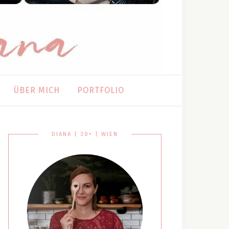
ÜBER MICH
PORTFOLIO
DIANA | 30+ | WIEN