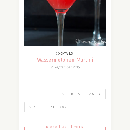
COCKTAILS
Wassermelonen-Martini
3. September 2015
ÄLTERE BEITRÄGE
NEUERE BEITRÄGE
DIANA | 30+ | WIEN