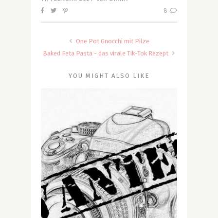
8
One Pot Gnocchi mit Pilze
Baked Feta Pasta - das virale Tik-Tok Rezept
YOU MIGHT ALSO LIKE