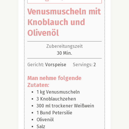
Venusmuscheln mit
Knoblauch und
Olivenöl
Zubereitungszeit
Minuten
30
Min.
Gericht:
Vorspeise
Servings:
2
Man nehme folgende
Zutaten:
1
kg
Venusmuscheln
3
Knoblauchzehen
300
ml
trockener Weißwein
1
Bund
Petersilie
Olivenöl
Salz