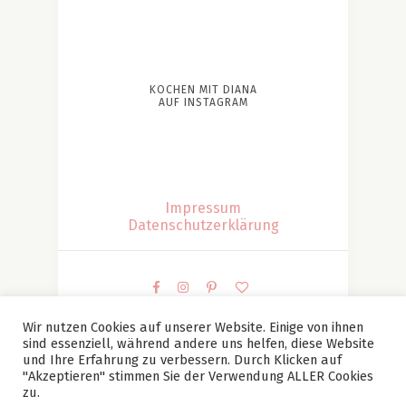
KOCHEN MIT DIANA
AUF INSTAGRAM
Impressum
Datenschutzerklärung
Wir nutzen Cookies auf unserer Website. Einige von ihnen
sind essenziell, während andere uns helfen, diese Website
© Kochen mit Diana | Diana Patesan Alle Bilder und
und Ihre Erfahrung zu verbessern. Durch Klicken auf
Texte sind mein Eigentum (falls nicht anders
"Akzeptieren" stimmen Sie der Verwendung ALLER Cookies
zu.
angegeben) und dürfen ohne meine vorherige,