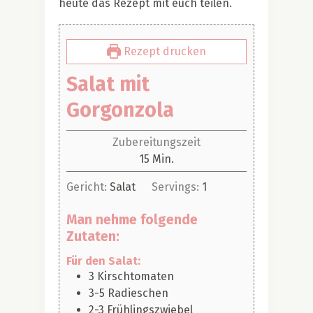
heute das Rezept mit euch teilen.
Rezept drucken
Salat mit
Gorgonzola
Zubereitungszeit
Minuten
15
Min.
Gericht:
Salat
Servings:
1
Man nehme folgende
Zutaten:
Für den Salat:
3
Kirschtomaten
3-5
Radieschen
2-3
Frühlingszwiebel