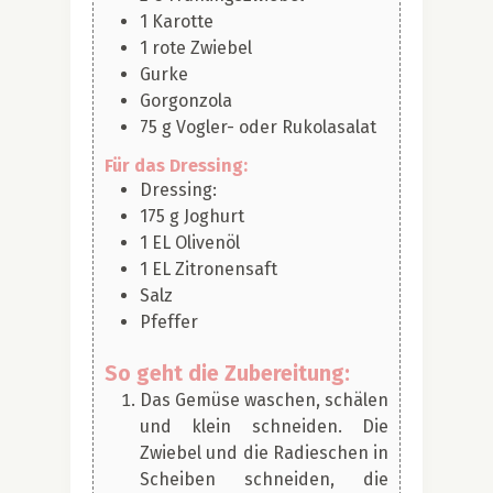
1
Karotte
1
rote Zwiebel
Gurke
Gorgonzola
75
g
Vogler- oder Rukolasalat
Für das Dressing:
Dressing:
175
g
Joghurt
1
EL
Olivenöl
1
EL
Zitronensaft
Salz
Pfeffer
So geht die Zubereitung:
Das Gemüse waschen, schälen
und klein schneiden. Die
Zwiebel und die Radieschen in
Scheiben schneiden, die