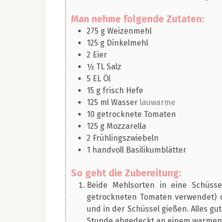
Man nehme folgende Zutaten:
275
g
Weizenmehl
125
g
Dinkelmehl
2
Eier
½
TL
Salz
5
EL
Öl
15
g
frisch Hefe
125
ml
Wasser
lauwarme
10
getrocknete Tomaten
125
g
Mozzarella
2
Frühlingszwiebeln
1
handvoll
Basilikumblätter
So geht die Zubereitung:
Beide Mehlsorten in eine Schüsse
getrockneten Tomaten verwendet) d
und in der Schüssel gießen. Alles gut
Stunde abgedeckt an einem warmen 