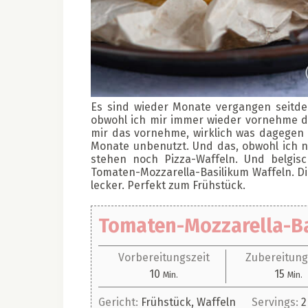
Es sind wieder Monate vergangen seitde
obwohl ich mir immer wieder vornehme den
mir das vornehme, wirklich was dagegen m
Monate unbenutzt. Und das, obwohl ich no
stehen noch Pizza-Waffeln. Und belgis
Tomaten-Mozzarella-Basilikum Waffeln. D
lecker. Perfekt zum Frühstück.
Tomaten-Mozzarella-Ba
Vorbereitungszeit
Zubereitung
Minuten
Minu
10
15
Min.
Min.
Gericht:
Frühstück, Waffeln
Servings:
2