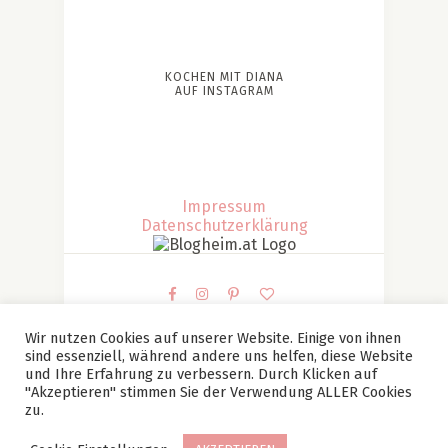
KOCHEN MIT DIANA
AUF INSTAGRAM
Impressum
Datenschutzerklärung
Wir nutzen Cookies auf unserer Website. Einige von ihnen
sind essenziell, während andere uns helfen, diese Website
© Kochen mit Diana | Diana Patesan Alle Bilder und
und Ihre Erfahrung zu verbessern. Durch Klicken auf
"Akzeptieren" stimmen Sie der Verwendung ALLER Cookies
Texte sind mein Eigentum (falls nicht anders
zu.
angegeben) und dürfen ohne meine vorherige,
schriftliche Zustimmung nicht verwendet werden.