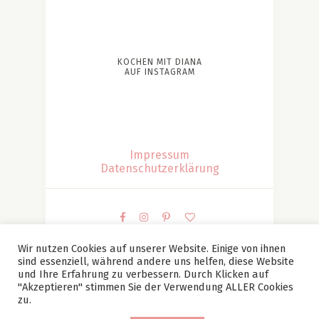
KOCHEN MIT DIANA
AUF INSTAGRAM
Impressum
Datenschutzerklärung
Wir nutzen Cookies auf unserer Website. Einige von ihnen
sind essenziell, während andere uns helfen, diese Website
© Kochen mit Diana | Diana Patesan Alle Bilder und
und Ihre Erfahrung zu verbessern. Durch Klicken auf
Texte sind mein Eigentum (falls nicht anders
"Akzeptieren" stimmen Sie der Verwendung ALLER Cookies
zu.
angegeben) und dürfen ohne meine vorherige,
schriftliche Zustimmung nicht verwendet werden.