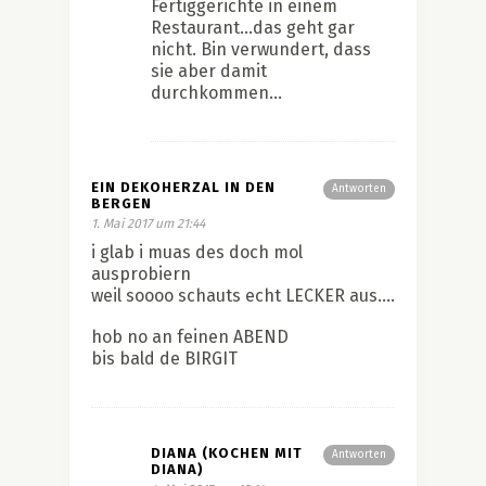
Fertiggerichte in einem
Restaurant…das geht gar
nicht. Bin verwundert, dass
sie aber damit
durchkommen…
EIN DEKOHERZAL IN DEN
Antworten
BERGEN
1. Mai 2017 um 21:44
i glab i muas des doch mol
ausprobiern
weil soooo schauts echt LECKER aus….
hob no an feinen ABEND
bis bald de BIRGIT
DIANA (KOCHEN MIT
Antworten
DIANA)