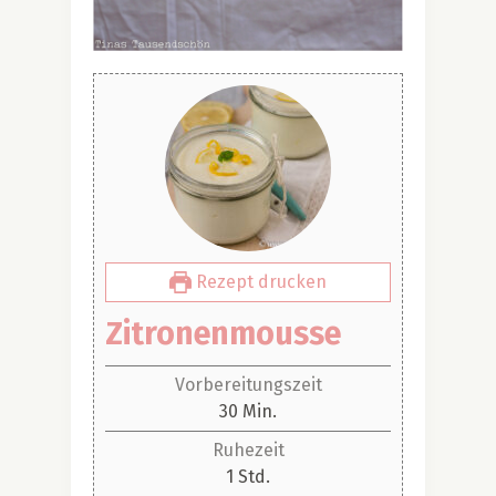
Rezept drucken
Zitronenmousse
Vorbereitungszeit
Minuten
30
Min.
Ruhezeit
Stunde
1
Std.