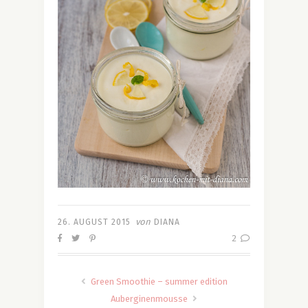
von
26. AUGUST 2015
DIANA
2
Green Smoothie – summer edition
Auberginenmousse