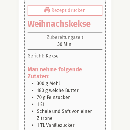
Rezept drucken
Weihnachskekse
Zubereitungszeit
Minuten
30
Min.
Gericht:
Kekse
Man nehme folgende
Zutaten:
300
g
Mehl
180
g
weiche Butter
70
g
Feinzucker
1
Ei
Schale und Saft von einer
Zitrone
1
TL
Vanillezucker